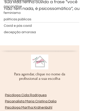
doença psicossomática
sua vida tenha ouvido a frase “você
psicanálise
não tem nada, é psicossomático”, ou
feminismo
“você não tem nada, está...
políticas públicas
Covid e pós covid
decepção amorosa
Para agendar, clique no nome da
profissional a sua escolha
Psicóloga C
ida Rodrigues
Psicanalista Maria Cristina Dalia
Psicóloga Martha
Krähenbühl