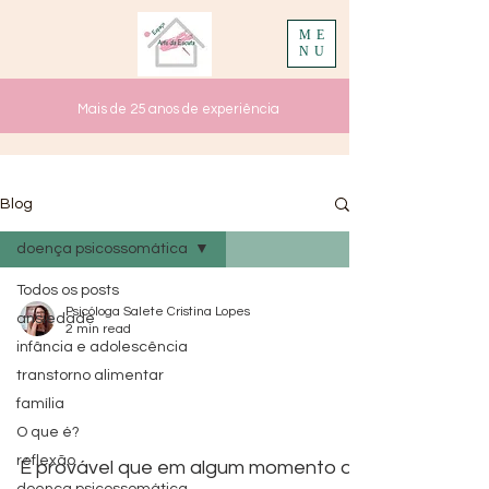
ME
NU
Mais de 25 anos de experiência
Blog
doença psicossomática
Todos os posts
Psicóloga Salete Cristina Lopes
ansiedade
2 min read
infância e adolescência
O que é doença
transtorno alimentar
família
psicossomática?
O que é?
reflexão
É provável que em algum momento de