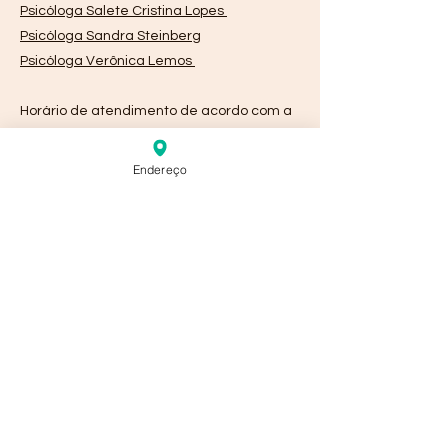
Psicóloga Salete Cristina Lopes
Psicóloga Sandra Steinberg
Psicóloga Verônica Lemos
Horário de atendimento de acordo com a
disponibilidade de cada profissional
Endereço
Endereço
Horário de atendimento
Bairro Pompéia, Canal 2, Santos - SP.
Ponto de referência:
Próximo a Igreja Pompéia.
*O MATERIAL DESTE SITE É INFORMATIVO,
NÃO SUBSTITUI A TERAPIA OU PSICOTERAPIA
OFERECIDA POR UM PROFISSIONAL*
EM CASO DE EMERGÊNCIA LIGUE PARA:
192 - SAMU