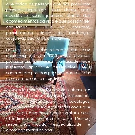
que todas as pessoas que nos procuram
possam expressar suas dores, suas
dúvidas e suas questões diante dos
acontecimentos da vida e que possam ser
escutadas e que se escutem,
possibilitando assim as mudanças
subjetivas que tanto almejam.
Desde seu estabelecimento em 1998
nosso espaço vem recebendo diversos
profissionais da área da saúde que
puderam aplicar e desenvolver seus
saberes em prol das pessoas que buscam
apoio emocional e subjetivo.
A Arte da Escuta é um espaço aberto de
acolhimento, com diversos profissionais
como psicanalistas, psicólogos,
psicopedagogos e outros profissionais que
com suas especializações pautam seus
atendimentos no rigor ético e técnico,
respeitando cada especialidade e
abordagem profissional.