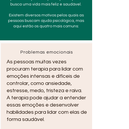
busca uma vida mais feliz e saudável.
Existem diversos motivos pelos quais as
pessoas buscam ajuda psicológica, mas
aqui estão os quatro mais comuns:
Problemas emocionais
As pessoas muitas vezes
procuram terapia para lidar com
emoções intensas e difíceis de
controlar, como ansiedade,
estresse, medo, tristeza e raiva.
A terapia pode ajudar a entender
essas emoções e desenvolver
habilidades para lidar com elas de
forma saudável.