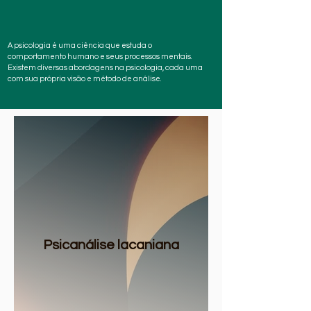
A psicologia é uma ciência que estuda o
comportamento humano e seus processos mentais.
Existem diversas abordagens na psicologia, cada uma
com sua própria visão e método de análise.
Psicanálise lacaniana