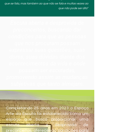
que se fala, mas também ao que não se fala e muitas vezes ao
que não pode ser dito
"
Escuta aberta e desprovida de
preconceitos, buscando dar
condições para que as pessoas
que nos procuram possam
expressar suas questões, suas
dores, suas dúvidas diante dos
acontecimentos da vida e onde
possam ser escutadas,
promovendo assim as mudanças
subjetivas que tanto almejam.
Completando 25 anos em 2023 o Espaço
Arte da Escuta foi estabelecido como um
espaço que busca proporcionar uma
escuta aberta e desprovida de
preconceitos, oferecendo condições para