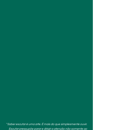
"
Saber escutar é uma arte. É mais do que simplesmente ouvir.
Escutar pressupõe parar e dirigir a atenção não somente ao