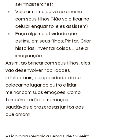
ser "masterchef".  
Veja um filme ou vá ao cinema 
com seus filhos (Não vale ficar no 
celular enquanto  eles assistem). 
Faça alguma atividade que 
estimulem seus filhos: Pintar, Criar 
histórias, Inventar coisas ... use a 
imaginação. 
Assim, ao brincar com seus filhos, eles 
vão desenvolver habilidades 
intelectuais, a capacidade  de se 
colocar no lugar do outro e lidar 
melhor com suas emoções. Como 
também, terão  lembranças 
saudáveis e prazerosas juntos aos 
que amam!  
Psicóloga Verônica Lemos de Oliveira 